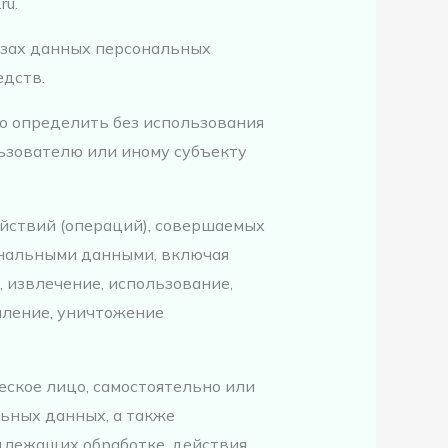
ru.
азах данных персональных
дств.
о определить без использования
зователю или иному субъекту
ействий (операций), совершаемых
ональными данными, включая
, извлечение, использование,
аление, уничтожение
еское лицо, самостоятельно или
ьных данных, а также
длежащих обработке, действия