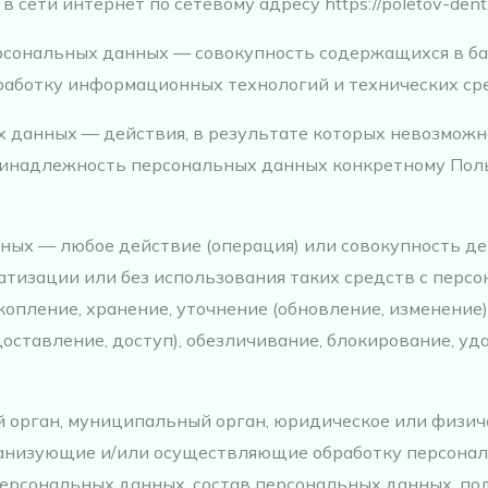
сети интернет по сетевому адресу https://poletov-dent.
ерсональных данных — совокупность содержащихся в б
аботку информационных технологий и технических сре
х данных — действия, в результате которых невозможн
надлежность персональных данных конкретному Поль
нных — любое действие (операция) или совокупность д
атизации или без использования таких средств с перс
копление, хранение, уточнение (обновление, изменение)
оставление, доступ), обезличивание, блокирование, уд
й орган, муниципальный орган, юридическое или физич
ганизующие и/или осуществляющие обработку персонал
ерсональных данных, состав персональных данных, по