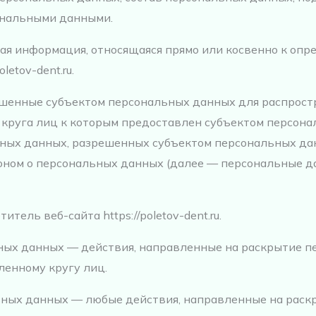
ональными данными.
ая информация, относящаяся прямо или косвенно к оп
letov-dent.ru.
ешенные субъектом персональных данных для распрост
 круга лиц к которым предоставлен субъектом персон
ьных данных, разрешенных субъектом персональных да
оном о персональных данных (далее — персональные д
тель веб-сайта https://poletov-dent.ru.
ьных данных — действия, направленные на раскрытие 
енному кругу лиц.
льных данных — любые действия, направленные на рас